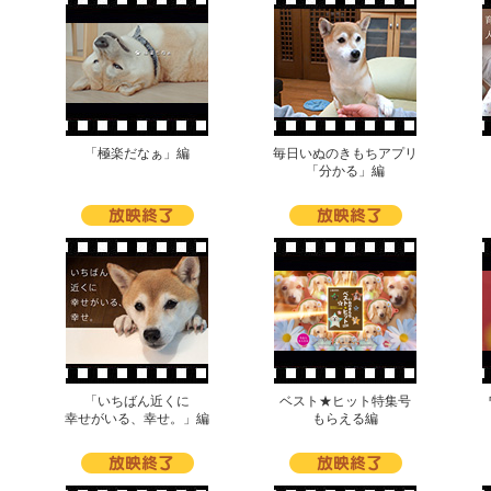
「極楽だなぁ」編
毎日いぬのきもちアプリ
「分かる」編
「いちばん近くに
ベスト★ヒット特集号
幸せがいる、幸せ。」編
もらえる編