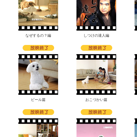
なぜするの？編
しつけの達人編
ビール篇
おこづかい篇