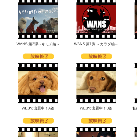
WANS 第2弾～キモチ編～
WANS 第1弾 ～カラダ編～
WEBで出題中！A篇
WEBで出題中！B篇
私