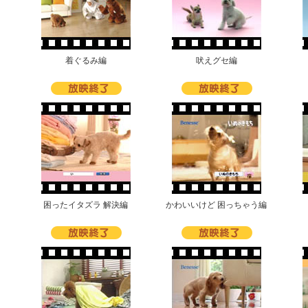
着ぐるみ編
吠えグセ編
困ったイタズラ 解決編
かわいいけど 困っちゃう編