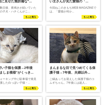
に見せた無防備な“...
い主さんが見た愛猫の「...
数日後、夜鳴きが続いていた
今回ねこのきもちWEB MAGAZINEで
の子犬・ハチくんがこ...
は、「愛猫が何か...
ぽい子猫を保護→2年後
まんまるな目で見つめてくる保
ましま模様”がくっき...
護子猫→7年後、夫婦以外...
ォーキング中に駐車場で発見
ご縁あってお迎えした保護子猫のコ
護した白っぽい子猫・...
ムギちゃん。7年後には超人...