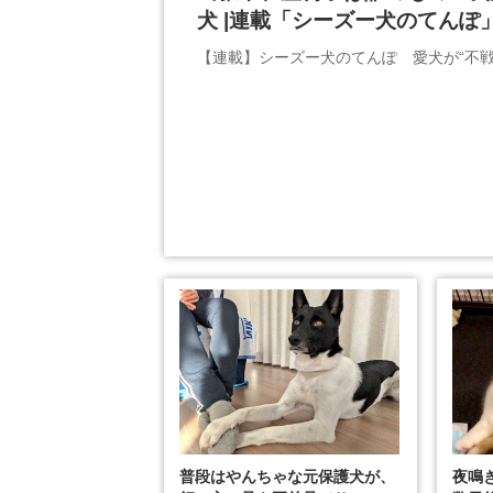
犬 |連載「シーズー犬のてんぽ」第
【連載】シーズー犬のてんぽ 愛犬が“不戦
普段はやんちゃな元保護犬が、
夜鳴