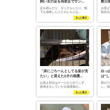
飼い主の足を両前足でサン...
数日後
足を踏んだり、タックルしたり、靴
お迎え
下を強奪したりとやんちゃな...
秋田犬
「床にごろーんとしてる姿が見
白っ
たい」と迎えた2才の保護...
は“し
お迎え初日はケージから出てこず、
夜のウ
夜鳴きをしていた元保護猫の...
し、保