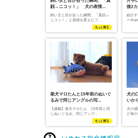
飼い主と目が合った瞬間、「真
片手
顔→ニコッ！」 犬の表情...
後2カ
飼い主と目が合った瞬間、「真顔→
紹介す
ニコッ！」と表情を変えたフ...
ー＠aim
柴犬マロたんと15年前のぬいぐ
犬の
るみで同じアングルの写...
いから
【連載】柴犬マロたん 15年前と同
犬の感
じぬいぐるみ、同じアング...
ど体の