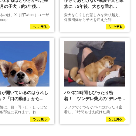
に収まるほど小さかった生
小さくあどけない保護子犬と家
月の子犬→約2年後...
族に→5年後、大きな垂れ...
るのは、X（旧Twitter）ユーザ
愛犬を亡くした悲しみを乗り越え、
erp...
保護団体から子犬を迎えた飼...
口が開いているのはうれし
パパに1時間もぴったり密
？「口の動き」から...
着！ ツンデレ柴犬の“デレモ...
情は、目・耳・口・しっぽな
ソファでくつろぐパパにぴったり密
各部位に表れます。わ...
着し、1時間も甘え続けた柴...