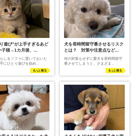
とり遊び”が上手すぎるあど
犬を長時間留守番させるリスク
子猫→1カ月後、...
とは？ 対策や注意点など...
らしをソファに置いておいた
何の対策もせずに愛犬を長時間留守
手にひとり遊びを始め...
番させてしまうと、さまざま...