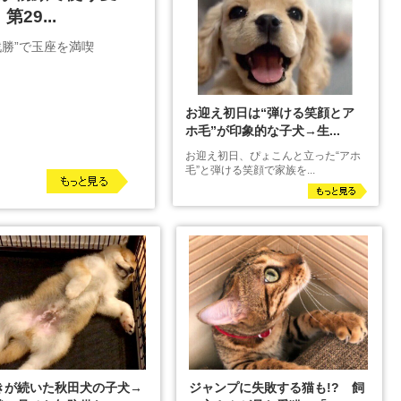
29...
勝”で玉座を満喫
お迎え初日は“弾ける笑顔とア
ホ毛”が印象的な子犬→生...
お迎え初日、ぴょこんと立った“アホ
毛”と弾ける笑顔で家族を...
きが続いた秋田犬の子犬→
ジャンプに失敗する猫も!? 飼