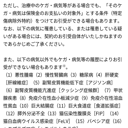
ただし、治療中のケガ・病気等がある場合でも、「そのケ
ガ・病気は保険金のお支払いの対象外」とする条件（特定
傷病除外特約）をつけてお引受ができる場合もあります。
なお、以下の病気に罹患している、または罹患している疑
いがある場合には、契約のお引受自体がいたしかねますの
であらかじめご了承ください。
また、以下の病気以外でもケガ・病気等の履歴によりお引
※
受ができない場合もあります
。
（1）悪性腫瘍（2）慢性腎臓病（3）糖尿病（4）肝硬変
［肝線維症］（5）副腎皮質機能低下症［アジソン病］
（6）副腎皮質機能亢進症［クッシング症候群］（7）甲状
腺疾患（8）免疫介在性血小板減少症（9）免疫介在性溶血
性貧血（10）巨大結腸症（11）巨大食道症［食道拡張症］
（12）膵外分泌不全（13）猫伝染性腹膜炎［FIP］（14）
猫白血病ウイルス感染症［FeLV］（15）バベシア症（16）