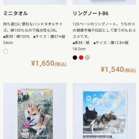
ミニタオル
リングノートB6
持ち運びに便利なハンドタオルサイ
120ページのリングノート。うちのコ
ズ。綿100％なので吸水性もOK。
の健康手帳や日記として使うのもおス
■素材：綿100% ■サイズ：横37✕縦
スメです。
34cm
■素材：紙 ■サイズ：横12.8✕縦
18.2cm
1,650
1,540