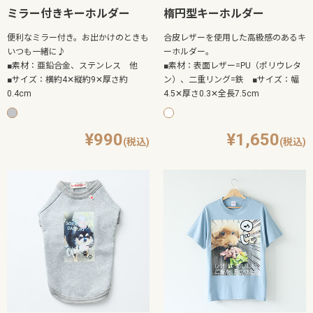
ミラー付きキーホルダー
楕円型キーホルダー
便利なミラー付き。お出かけのときも
合皮レザーを使用した高級感のあるキ
いつも一緒に♪
ーホルダー。
■素材：亜鉛合金、ステンレス 他
■素材：表面レザー=PU（ポリウレタ
■サイズ：横約4✕縦約9✕厚さ約
ン）、二重リング=鉄 ■サイズ：幅
0.4cm
4.5✕厚さ0.3✕全長7.5cm
990
1,650