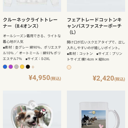
クルーネックライトトレー
フェアトレードコットンキ
ナー（8.4オンス）
ャンバスファスナーポーチ
（L）
オールシーズン着用できる、ライトな
着心地が人気
開け口が広いスクエアタイプで、出し
■素材：杢グレー 綿90％、ポリエステ
入れしやすいのが嬉しいポイント。
ル10％ ／ オートミール：綿93% ポリ
■素材：コットン ■サイズ：プリン
エステル7％ ■サイズ：S-2XL
トサイズ:横14cm ✕ 縦8cm
+
4,950
2,420