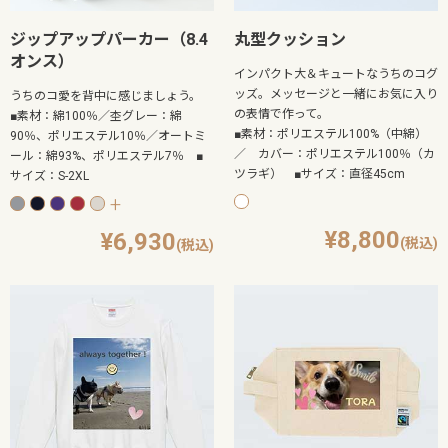
ジップアップパーカー（8.4
丸型クッション
オンス）
インパクト大＆キュートなうちのコグ
ッズ。メッセージと一緒にお気に入り
うちのコ愛を背中に感じましょう。
の表情で作って。
■素材：綿100％／杢グレー：綿
■素材：ポリエステル100%（中綿）
90％、ポリエステル10％／オートミ
／ カバー：ポリエステル100％（カ
ール：綿93%、ポリエステル7％ ■
ツラギ） ■サイズ：直径45cm
サイズ：S-2XL
+
8,800
6,930