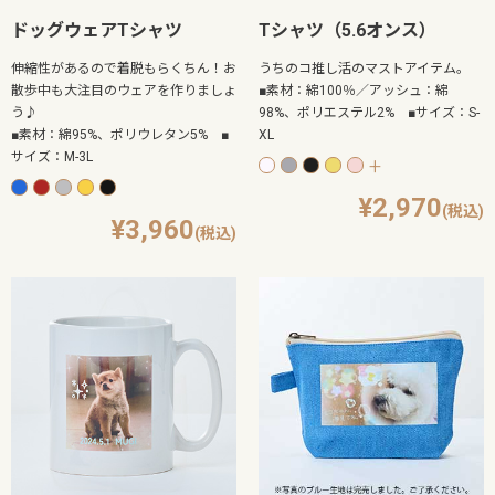
ドッグウェアTシャツ
Tシャツ（5.6オンス）
伸縮性があるので着脱もらくちん！お
うちのコ推し活のマストアイテム。
散歩中も大注目のウェアを作りましょ
■素材：綿100％／アッシュ：綿
う♪
98%、ポリエステル2% ■サイズ：S-
■素材：綿95%、ポリウレタン5% ■
XL
サイズ：M-3L
+
2,970
3,960