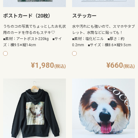
ポストカード（20枚）
ステッカー
うちのコの写真でちょっとしたお礼状
水や汚れにも強いので、スマホやタブ
用のカードを作るのもステキ♡
レット、水筒などに貼っても！
■素材：アートポスト220kg ■サイ
■素材：塩化ビニル ■厚さ：約
ズ：横9.5✕縦14cm
0.2mm ■サイズ：横8.6✕縦9.5cm
1,980
660