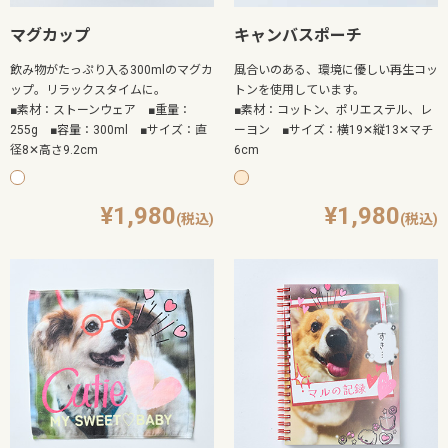
マグカップ
キャンバスポーチ
飲み物がたっぷり入る300mlのマグカ
風合いのある、環境に優しい再生コッ
ップ。リラックスタイムに。
トンを使用しています。
■素材：ストーンウェア ■重量：
■素材：コットン、ポリエステル、レ
255g ■容量：300ml ■サイズ：直
ーヨン ■サイズ：横19✕縦13✕マチ
径8✕高さ9.2cm
6cm
1,980
1,980