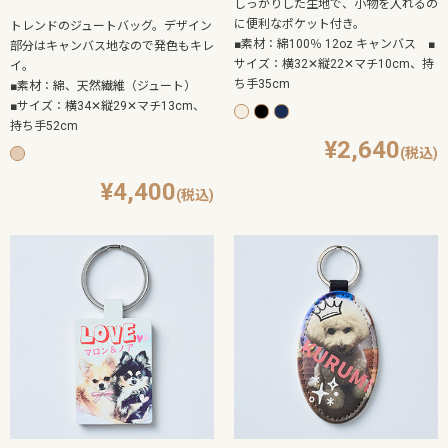
しっかりした生地で、小物を入れるの
に便利なポケット付き。
トレンドのジュートバッグ。デザイン
■素材：綿100％ 12oz キャンバス ■
部分はキャンバス地なので発色もキレ
サイズ：横32✕縦22✕マチ10cm、持
イ。
ち手35cm
■素材：綿、天然繊維（ジュート）
■サイズ：横34✕縦29✕マチ13cm、
持ち手52cm
2,640
4,400