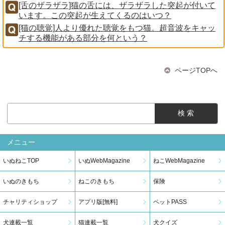
[舌のザラザラ]猫の舌には、ザラザラした突起が付いて
います。この突起が生えてくるのはいつ？
[猫の聴覚]人より優れた聴覚をもつ猫。超音波をキャッ
チする機能がある部分を何という？
ページTOPへ
メニュー
いぬねこTOP
いぬWebMagazine
ねこWebMagazine
いぬのきもち
ねこのきもち
保険
チャリティショップ
アプリ版[無料]
ペットPASS
犬連載一覧
猫連載一覧
犬クイズ