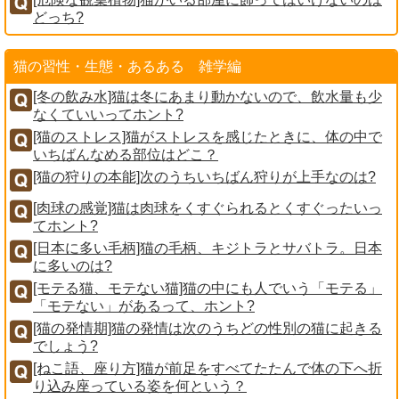
どっち?
猫の習性・生態・あるある 雑学編
[冬の飲み水]猫は冬にあまり動かないので、飲水量も少
なくていいってホント?
[猫のストレス]猫がストレスを感じたときに、体の中で
いちばんなめる部位はどこ？
[猫の狩りの本能]次のうちいちばん狩りが上手なのは?
[肉球の感覚]猫は肉球をくすぐられるとくすぐったいっ
てホント?
[日本に多い毛柄]猫の毛柄、キジトラとサバトラ。日本
に多いのは?
[モテる猫、モテない猫]猫の中にも人でいう「モテる」
「モテない」があるって、ホント?
[猫の発情期]猫の発情は次のうちどの性別の猫に起きる
でしょう?
[ねこ語、座り方]猫が前足をすべてたたんで体の下へ折
り込み座っている姿を何という？