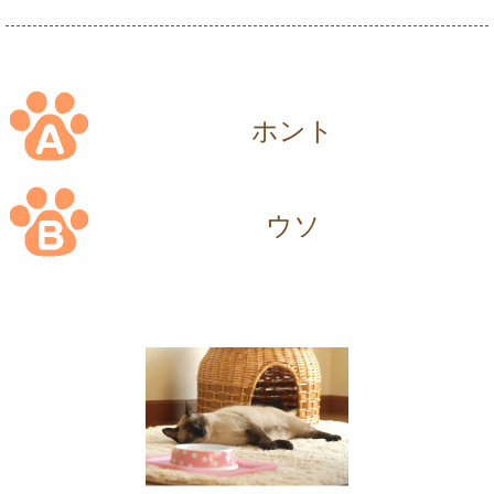
ホント
ウソ