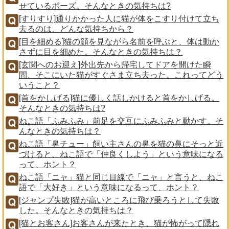
せているポーズ。そんなときの気持ちは?
[すりすり]通りかかった人に猫が体をこすり付けて立ち
去るのは、どんな気持ちから？
[目を細める]猫の顔を見ながら名前を呼ぶと、体は動か
さずに目を細めた。そんなときの気持ちは？
[玄関へのお迎え]外出先から帰宅してドアを開けた瞬
間、そこにいた猫がすぐさま立ち去った。これってどう
いうこと？
[首をかしげる]猫に優しく話しかけると首をかしげる。
そんなときの気持ちは?
ねこ語「ふみふみ」前足を交互にふみふみと動かす。そ
んなときの気持ちは？
ねこ語「鼻チュー」飼い主さんの鼻を猫の鼻にそっと近
づけると、ねこ語で「仲良くしよう」という意味になる
って、ホント？
ねこ語「ニャ」猫と同じ目線で「ニャ」と言うと、ねこ
語で「大好き」という意味になるって、ホント？
[ジャンプ失敗]猫が高いところに飛び乗ろうとして失敗
した。そんなときの気持ちは？
[猫とお客さん]お客さんが来たとき、猫が怖がって隠れ