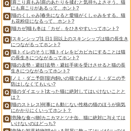
[肩こり肩もみ]肩のあたりを揉むと気持ちよさそう。猫
にも肩こりがあるって、ホント?
[猫のくしゃみ]春先になると愛猫がくしゃみをする。猫
も花粉症になるって、ホント?
[猫カゼ]猫も冬は「カゼ」をひきやすいってホント?
[スキンシップ]1 日1 回以上のスキンシップは猫の長生き
につながるってホント?
[猫トイレのそうじ]猫トイレをピカピカにすることは猫
の長生きにつながるってホント?
[猫の去勢・避妊]去勢・避妊手術を受けさせると猫の長
生きにつながるってホント?
[ノミ・ダニ予防]室内飼いの猫であればノミ・ダニの予
防はしなくてもいい?
[猫のダイエット]太った猫に絶対してはいけないことと
は？
[猫のストレス]何事にも動じない性格の猫のほうが病気
にかかりにくいってホント？
[危険な食べ物]カニカマとツナ缶、猫に絶対に与えては
いけないのはどっち?
[危険な観葉植物]猫がいる部屋に飾ってはいけないのは