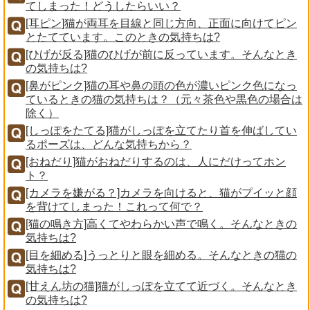
てしまった！どうしたらいい？
[耳ピン]猫が両耳を目線と同じ方向、正面に向けてピン
とたてています。このときの気持ちは?
[ひげが反る]猫のひげが前に反っています。そんなとき
の気持ちは?
[鼻がピンク]猫の耳や鼻の頭の色が濃いピンク色になっ
ているときの猫の気持ちは？（元々茶色や黒色の場合は
除く）
[しっぽをたてる]猫がしっぽを立てたり首を伸ばしてい
るポーズは、どんな気持ちから？
[おねだり]猫がおねだりするのは、人にだけってホン
ト？
[カメラを嫌がる？]カメラを向けると、猫がプイッと顔
を背けてしまった！これって何で？
[猫の鳴き方]高くてやわらかい声で鳴く。そんなときの
気持ちは?
[目を細める]うっとりと眼を細める。そんなときの猫の
気持ちは?
[甘えん坊の猫]猫がしっぽを立てて近づく。そんなとき
の気持ちは?