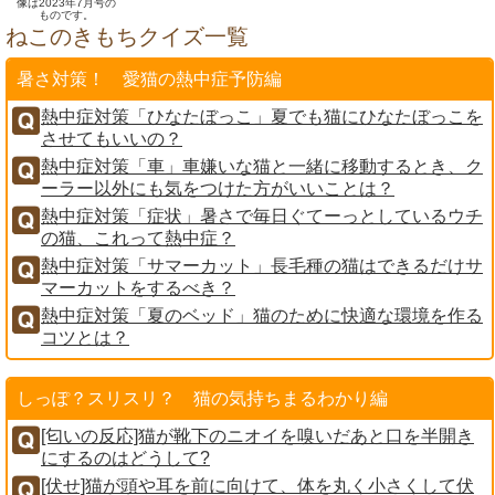
像は2023年7月号の
ものです。
ねこのきもちクイズ一覧
暑さ対策！ 愛猫の熱中症予防編
熱中症対策「ひなたぼっこ」夏でも猫にひなたぼっこを
させてもいいの？
熱中症対策「車」車嫌いな猫と一緒に移動するとき、ク
ーラー以外にも気をつけた方がいいことは？
熱中症対策「症状」暑さで毎日ぐてーっとしているウチ
の猫、これって熱中症？
熱中症対策「サマーカット」長毛種の猫はできるだけサ
マーカットをするべき？
熱中症対策「夏のベッド」猫のために快適な環境を作る
コツとは？
しっぽ？スリスリ？ 猫の気持ちまるわかり編
[匂いの反応]猫が靴下のニオイを嗅いだあと口を半開き
にするのはどうして?
[伏せ]猫が頭や耳を前に向けて、体を丸く小さくして伏