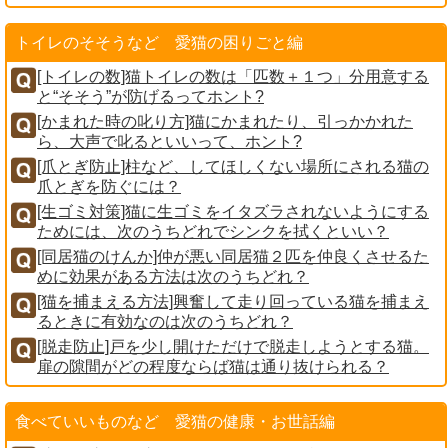
トイレのそそうなど 愛猫の困りごと編
[トイレの数]猫トイレの数は「匹数＋１つ」分用意する
と“そそう”が防げるってホント?
[かまれた時の叱り方]猫にかまれたり、引っかかれた
ら、大声で叱るといいって、ホント?
[爪とぎ防止]柱など、してほしくない場所にされる猫の
爪とぎを防ぐには？
[生ゴミ対策]猫に生ゴミをイタズラされないようにする
ためには、次のうちどれでシンクを拭くといい？
[同居猫のけんか]仲が悪い同居猫２匹を仲良くさせるた
めに効果がある方法は次のうちどれ？
[猫を捕まえる方法]興奮して走り回っている猫を捕まえ
るときに有効なのは次のうちどれ？
[脱走防止]戸を少し開けただけで脱走しようとする猫。
扉の隙間がどの程度ならば猫は通り抜けられる？
食べていいものなど 愛猫の健康・お世話編