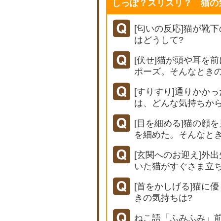
しっぽ？スリスリ？ 猫の
[匂いの反応]猫が靴
はどうして?
[伏せ]猫が頭や耳を
ポーズ。そんなときの
[すりすり]通りかか
は、どんな気持ちか
[目を細める]猫の顔
を細めた。そんなと
[玄関へのお迎え]外
いた猫がすぐさま立
[首をかしげる]猫に
きの気持ちは?
ねこ語「ふみふみ」