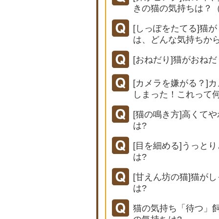
きの猫の気持ちは？
[しっぽをたてる]猫
は、どんな気持ちか
[おねだり]猫がおね
[カメラを嫌がる？]
しまった！これって
[猫の鳴き方]高くて
は?
[目を細める]うっと
は?
[甘えん坊の猫]猫が
は?
猫の気持ち「待つ」