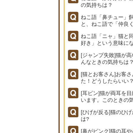
の気持ちは？
ねこ語「鼻チュー」
と、ねこ語で「仲良
ねこ語「ニャ」猫と
好き」という意味に
[ジャンプ失敗]猫が
んなときの気持ちは
[猫とお客さん]お客
た！どうしたらいい
[耳ピン]猫が両耳を
います。このときの気
[ひげが反る]猫のひ
は?
[鼻がピンク]猫の耳