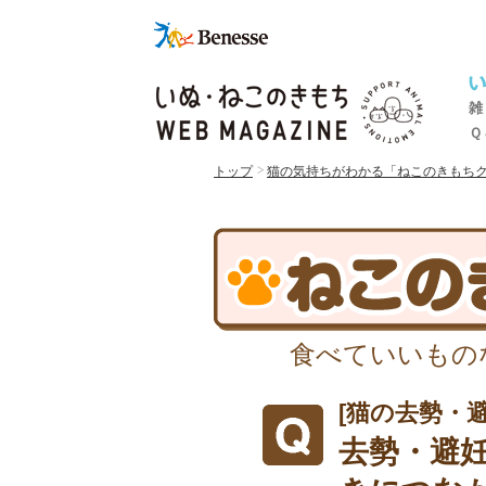
雑
Ｑ
トップ
猫の気持ちがわかる「ねこのきもち
食べていいもの
[猫の去勢・避
去勢・避