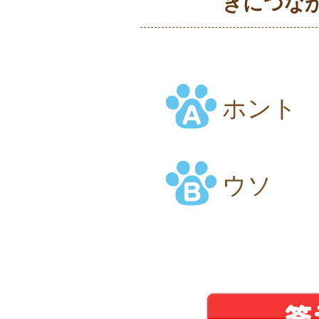
きにつな
ホント
ウソ