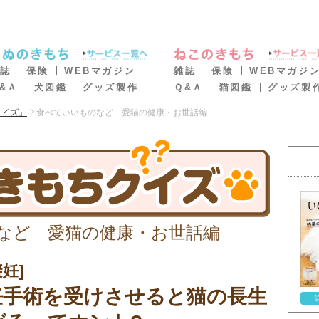
誌
保険
WEBマガジン
雑誌
保険
WEBマガジ
&Ａ
犬図鑑
グッズ製作
Ｑ&Ａ
猫図鑑
グッズ製
クイズ」
食べていいものなど 愛猫の健康・お世話編
など 愛猫の健康・お世話編
妊]
妊手術を受けさせると猫の長生