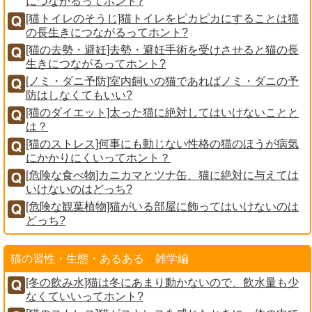
につながるってホント?
[猫トイレのそうじ]猫トイレをピカピカにすることは猫
の長生きにつながるってホント?
[猫の去勢・避妊]去勢・避妊手術を受けさせると猫の長
生きにつながるってホント?
[ノミ・ダニ予防]室内飼いの猫であればノミ・ダニの予
防はしなくてもいい?
[猫のダイエット]太った猫に絶対してはいけないことと
は？
[猫のストレス]何事にも動じない性格の猫のほうが病気
にかかりにくいってホント？
[危険な食べ物]カニカマとツナ缶、猫に絶対に与えては
いけないのはどっち?
[危険な観葉植物]猫がいる部屋に飾ってはいけないのは
どっち?
猫の習性・生態・あるある 雑学編
[冬の飲み水]猫は冬にあまり動かないので、飲水量も少
なくていいってホント?