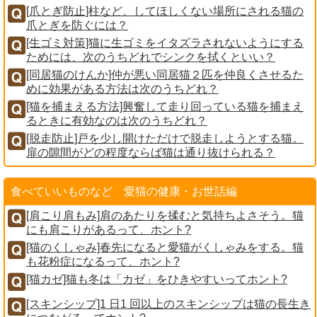
[爪とぎ防止]柱など、してほしくない場所にされる猫の
爪とぎを防ぐには？
[生ゴミ対策]猫に生ゴミをイタズラされないようにする
ためには、次のうちどれでシンクを拭くといい？
[同居猫のけんか]仲が悪い同居猫２匹を仲良くさせるた
めに効果がある方法は次のうちどれ？
[猫を捕まえる方法]興奮して走り回っている猫を捕まえ
るときに有効なのは次のうちどれ？
[脱走防止]戸を少し開けただけで脱走しようとする猫。
扉の隙間がどの程度ならば猫は通り抜けられる？
食べていいものなど 愛猫の健康・お世話編
[肩こり肩もみ]肩のあたりを揉むと気持ちよさそう。猫
にも肩こりがあるって、ホント?
[猫のくしゃみ]春先になると愛猫がくしゃみをする。猫
も花粉症になるって、ホント?
[猫カゼ]猫も冬は「カゼ」をひきやすいってホント?
[スキンシップ]1 日1 回以上のスキンシップは猫の長生き