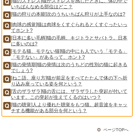
[猫のストレス]猫がストレスを感じたときに、体の中で
いちばんなめる部位はどこ？
[猫の狩りの本能]次のうちいちばん狩りが上手なのは?
[肉球の感覚]猫は肉球をくすぐられるとくすぐったいっ
てホント?
[日本に多い毛柄]猫の毛柄、キジトラとサバトラ。日本
に多いのは?
[モテる猫、モテない猫]猫の中にも人でいう「モテる」
「モテない」があるって、ホント?
[猫の発情期]猫の発情は次のうちどの性別の猫に起きる
でしょう?
[ねこ語、座り方]猫が前足をすべてたたんで体の下へ折
り込み座っている姿を何という？
[舌のザラザラ]猫の舌には、ザラザラした突起が付いて
います。この突起が生えてくるのはいつ？
[猫の聴覚]人より優れた聴覚をもつ猫。超音波をキャッ
チする機能がある部分を何という？
ページTOPへ