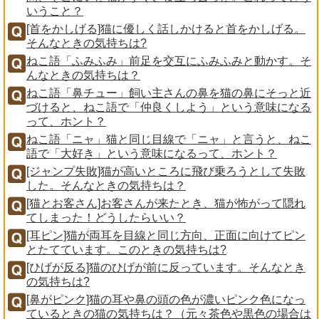
いうこと？
[首をかしげる]猫に優しく話しかけると首をかしげる。
そんなときの気持ちは?
ねこ語「ふみふみ」前足を交互にふみふみと動かす。そ
んなときの気持ちは？
ねこ語「鼻チュー」飼い主さんの鼻を猫の鼻にそっと近
づけると、ねこ語で「仲良くしよう」という意味になる
って、ホント？
ねこ語「ニャ」猫と同じ目線で「ニャ」と言うと、ねこ
語で「大好き」という意味になるって、ホント？
[ジャンプ失敗]猫が高いところに飛び乗ろうとして失敗
した。そんなときの気持ちは？
[猫とお客さん]お客さんが来たとき、猫が怖がって隠れ
てしまった！どうしたらいい？
[耳ピン]猫が両耳を目線と同じ方向、正面に向けてピン
とたてています。このときの気持ちは?
[ひげが反る]猫のひげが前に反っています。そんなとき
の気持ちは?
[鼻がピンク]猫の耳や鼻の頭の色が濃いピンク色になっ
ているときの猫の気持ちは？（元々茶色や黒色の場合は