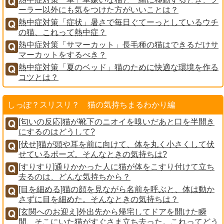
ーラー以外にも気をつけた方がいいことは？
熱中症対策「症状」暑さで毎日ぐてーっとしているウチ
の猫、これって熱中症？
熱中症対策「サマーカット」長毛種の猫はできるだけサ
マーカットをするべき？
熱中症対策「夏のベッド」猫のために快適な環境を作る
コツとは？
しっぽ？スリスリ？ 猫の気持ちまるわかり編
[匂いの反応]猫が靴下のニオイを嗅いだあと口を半開き
にするのはどうして?
[伏せ]猫が頭や耳を前に向けて、体を丸く小さくして伏
せているポーズ。そんなときの気持ちは?
[すりすり]通りかかった人に猫が体をこすり付けて立ち
去るのは、どんな気持ちから？
[目を細める]猫の顔を見ながら名前を呼ぶと、体は動か
さずに目を細めた。そんなときの気持ちは？
[玄関へのお迎え]外出先から帰宅してドアを開けた瞬
間、そこにいた猫がすぐさま立ち去った。これってどう