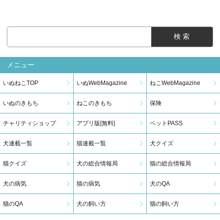
メニュー
いぬねこTOP
いぬWebMagazine
ねこWebMagazine
いぬのきもち
ねこのきもち
保険
チャリティショップ
アプリ版[無料]
ペットPASS
犬連載一覧
猫連載一覧
犬クイズ
猫クイズ
犬の総合情報局
猫の総合情報局
犬の病気
猫の病気
犬のQA
猫のQA
犬の飼い方
猫の飼い方