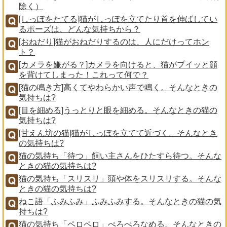
除く）
[しっぽをたてる]猫がしっぽを立てたり首を伸ばしてい
るポーズは、どんな気持ちから？
[おねだり]猫がおねだりするのは、人にだけってホン
ト？
[カメラを嫌がる？]カメラを向けると、猫がプイッと顔
を背けてしまった！これって何で？
[猫の鳴き方]高くてやわらかい声で鳴く。そんなときの
気持ちは?
[目を細める]うっとりと眼を細める。そんなときの猫の
気持ちは?
[甘えん坊の猫]猫がしっぽを立てて近づく。そんなとき
の気持ちは?
猫の気持ち「待つ」飼い主さんをひたすら待つ。そんな
ときの猫の気持ちは?
猫の気持ち「スリスリ」頭や体をスリスリする。そんな
ときの猫の気持ちは?
ねこ語「ふみふみ」ふみふみする。そんなときの猫の気
持ちは?
猫の気持ち「ペロペロ」ぺろぺろなめる。そんなときの