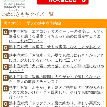
※いぬのきもちの画
像は2023年7月号の
ものです。
いぬのきもちクイズ一覧
暑さ対策！ 愛犬の熱中症予防編
熱中症対策「エアコン」犬のクーラーの温度は、人間が
適温だと感じる温度よりちょっと高めに設定するとよ
い。これは正しい？
熱中症対策「冷房病」犬も冷房病になることがある？
熱中症対策「お散歩」犬が夏でも散歩に行きたがるとき
には、夕方にするとよい。これは正しい？
熱中症対策「犬と猫」犬と猫、どちらが熱中症になりや
すいの？
熱中症対策「散歩の時間」夕立がやんで涼しくなった
ら、愛犬の散歩のチャンス？
熱中症対策「水をかける」愛犬に熱中症の症状がみられ
たので水をかけたところ回復した。それでも動物病院へ
行くべき？
熱中症対策「ドッグラン」夏の終わり、涼しい高原のド