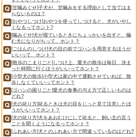
[甘噛みぐせ]子犬が、甘噛みをする理由として当てはま
らないものは？
[おやつしつけ]おやつを使ってしつけると、犬がいやし
くなるってホント?
[噛みぐせ]犬が寝ているときにちょっかいを出すと、噛
む犬になりがちって、ホント？
[ごはんのしつけ]犬の目の前でゴハンを用意するほうが
いいって、ホント？
[散歩のこまりごと]しつけ上、愛犬の散歩は毎日、決ま
った時間に行くほうがいいってホント？
[小型犬の散歩]小型犬は家の中で運動させていれば、散
歩しなくていいってホント？
[ゴハンの困りごと]愛犬の食事の与え方で正しいものは
どれ?
[犬の叱り方]叱るときは犬の目をじっと見て注意したほ
うがいいってホント？
[犬の叱り方]犬をあおむけにして叱ると、飼い主の言う
ことを聞くようになるってホント？
[ふれあい方]犬とのふれあい方で間違っているのはどれ?