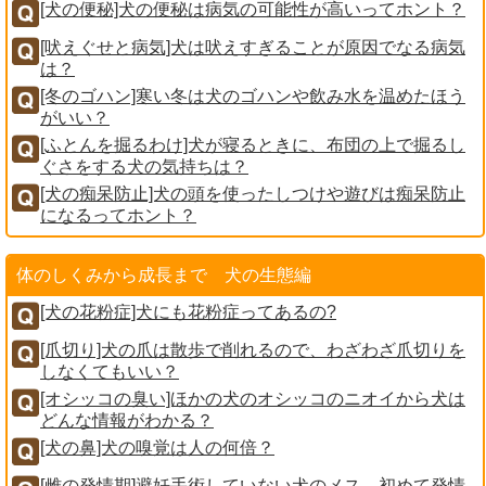
[犬の便秘]犬の便秘は病気の可能性が高いってホント？
[吠えぐせと病気]犬は吠えすぎることが原因でなる病気
は？
[冬のゴハン]寒い冬は犬のゴハンや飲み水を温めたほう
がいい？
[ふとんを掘るわけ]犬が寝るときに、布団の上で掘るし
ぐさをする犬の気持ちは？
[犬の痴呆防止]犬の頭を使ったしつけや遊びは痴呆防止
になるってホント？
体のしくみから成長まで 犬の生態編
[犬の花粉症]犬にも花粉症ってあるの?
[爪切り]犬の爪は散歩で削れるので、わざわざ爪切りを
しなくてもいい？
[オシッコの臭い]ほかの犬のオシッコのニオイから犬は
どんな情報がわかる？
[犬の鼻]犬の嗅覚は人の何倍？
[雌の発情期]避妊手術していない犬のメス。初めて発情