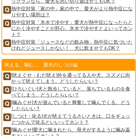
ッグランなら、愛犬を思い切り遊ばせてもOK？
熱中症対策「家の中」家の中で、愛犬がより熱中症にな
りやすい場所は？
熱中症対策「氷水で冷やす」愛犬が熱中症になったらと
にかく冷やすことが肝心。氷水で冷やすとよいってホン
ト？
熱中症対策「ジュースなどの飲み物」熱中症に気づいた
けれどジュースしかない！ 犬に飲ませてもOK？
吠える、噛む… 愛犬のしつけ編
[吠えぐせ・むだ吠え]外を通ってる人や犬、スズメに向
かって吠えてしまう。どうしたらいい？
[ひろいぐい]犬と散歩していると、落ちているものを食
べてしまう。どうしたらいい？
[噛みぐせ]犬が遊んでいると興奮して噛んでくる。どう
したらいい？
[しつけ・叱る]犬が吠えてうるさいときは、口をギュッ
とつかんで叱るといいってホント？
[噛みぐせ]愛犬に噛まれたら、母犬がするように噛み返
すといいってホント？