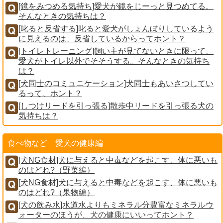
[鏡をみつめる気持ち]愛犬が鏡をじーっと見つめてる。
そんなときの気持ちは？
[叱ると反省する]叱ると愛犬がしょんぼりしているよう
に見えるのは、反省しているからってホント？
[トイレトレーニング]飼い主が見てないときに限って、
愛犬がトイレ以外でそそうする。そんなときの気持ち
は？
[犬同士のコミュニケーション]犬同士もあいさつしてい
るって、ホント？
[しつけリードを引っ張る]散歩中リードを引っ張る犬の
気持ちは？
食べ物など 愛犬の健康編
[犬NG食材]犬に与えると中毒などを起こす、体に悪いも
のはどれ?（野菜編）
[犬NG食材]犬に与えると中毒などを起こす、体に悪いも
のはどれ?（果物編）
[犬の飲み水]水道水よりもミネラル分豊富なミネラルウ
ォーターのほうが、犬の健康にいいってホント？