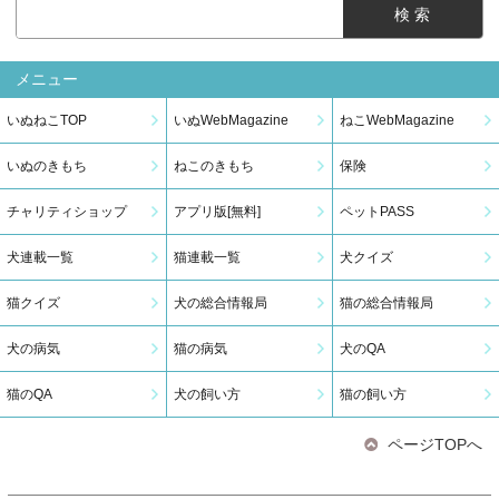
メニュー
いぬねこTOP
いぬWebMagazine
ねこWebMagazine
いぬのきもち
ねこのきもち
保険
チャリティショップ
アプリ版[無料]
ペットPASS
犬連載一覧
猫連載一覧
犬クイズ
猫クイズ
犬の総合情報局
猫の総合情報局
犬の病気
猫の病気
犬のQA
猫のQA
犬の飼い方
猫の飼い方
ページTOPへ