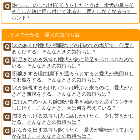
[おしっこのしつけ]そそうをしたときは、愛犬の鼻をそ
そうした跡に押し付けて叱ると二度としなくなるって、
ホント?
しぐさでわかる 愛犬の気持ち編
[犬のあくび]愛犬が病院などの初めての場所で、何度も
あくびする。そんなときの気持ちは？
[前足をなめる気持ち]愛犬が急に前足をペロペロなめて
いる。そんなときの気持ちは？
[邪魔をする理由]廊下を通ろうとすると愛犬が先回りし
て邪魔をする。そんなときの気持ちは？
[犬が無視するわけ]いつもは呼ぶと来るのに、愛犬がと
きどき無視をする。そんなときの気持ちは？
[ごはん中のうんち]家族が食事を始めると必ずウンチを
しに行く。こんなとき、犬は何を考えている？
[首をかしげる気持ち]犬に話しかけたら、少し首をかし
げる。そんなときの気持ちは？
[おなかを出す気持ち]叱ったら、愛犬が寝転がっておな
かを出す。そんなときの気持ちは？