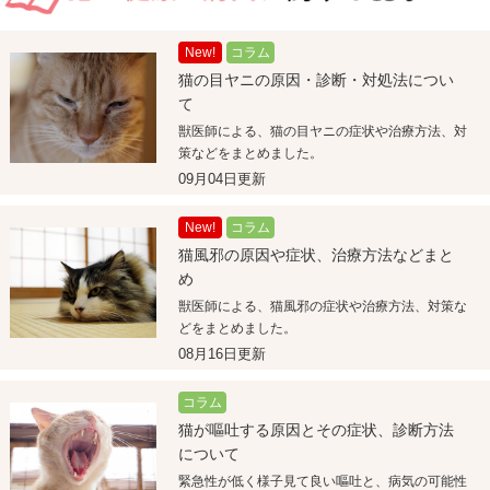
New!
コラム
猫の目ヤニの原因・診断・対処法につい
て
獣医師による、猫の目ヤニの症状や治療方法、対
策などをまとめました。
09月04日更新
New!
コラム
猫風邪の原因や症状、治療方法などまと
め
獣医師による、猫風邪の症状や治療方法、対策な
どをまとめました。
08月16日更新
コラム
猫が嘔吐する原因とその症状、診断方法
について
緊急性が低く様子見て良い嘔吐と、病気の可能性