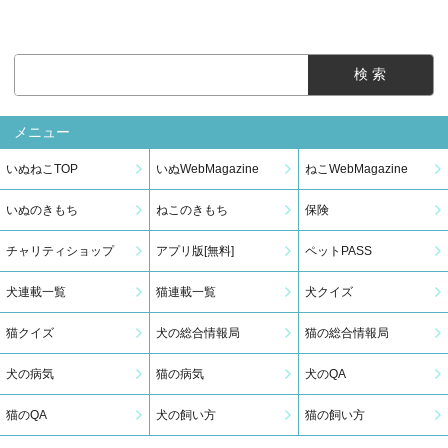
メニュー
いぬねこTOP
いぬWebMagazine
ねこWebMagazine
いぬのきもち
ねこのきもち
保険
チャリティショップ
アプリ版[無料]
ペットPASS
犬連載一覧
猫連載一覧
犬クイズ
猫クイズ
犬の総合情報局
猫の総合情報局
犬の病気
猫の病気
犬のQA
猫のQA
犬の飼い方
猫の飼い方