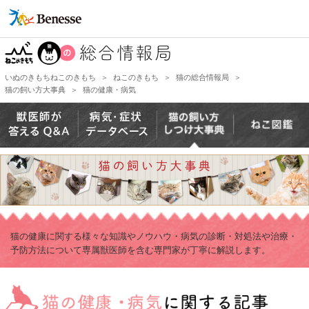
いぬのきもちねこのきもち
＞
ねこのきもち
＞
猫の総合情報局
＞
猫の飼い方大事典
＞
猫の健康・病気
猫の健康に関する様々な知識やノウハウ・病気の診断・対処法や治療・
予防方法について専属獣医師を含む専門家が丁寧に解説します。