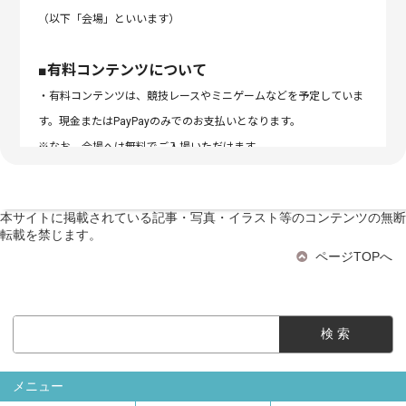
（以下「会場」といいます）
■有料コンテンツについて
・有料コンテンツは、競技レースやミニゲームなどを予定していま
す。現金またはPayPayのみでのお支払いとなります。
※なお、会場へは無料でご入場いただけます。
※お車でお越しの方は駐車料金（1500円/日）が別途必要です。
本サイトに掲載されている記事・写真・イラスト等のコンテンツの無断
■当日の開催について
転載を禁じます。
当日の天災地変、火災、地震、豪雨等の悪天候、洪水、交通機関の
ページTOPへ
停止または遅延、事故、新型コロナウイルス感染拡大状況などのや
むをえない事情（以下「不可抗力事由」といいます）により弊社が
本イベントの開催中止を決定した場合、または、弊社の責めに帰す
べき事由により弊社が本イベントの開催中止を決定した場合、本ホ
ームページまたは、
いぬのきもち公式X（旧Twitter／
メニュー
https://x.com/inunekome）
でお知らせいたします。