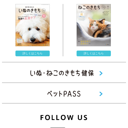
・会場内では、弊社および弊社委託先のスタッフ（以下「スタッ
フ」といいます）による写真や動画撮影が行われる予定です。 会場
内のお客さまが映り込む場合があります。それらは、本イベント終
了後の広告物、取材メディアに露出・掲載される場合がありますの
で、あらかじめご了承ください。
・本イベントの様子を撮影した写真や映像／音声をインターネット
詳しくはこちら
詳しくはこちら
上で公開する場合は、被写体のかたや出店者にその旨を確認し了承
を得たうえで、お客様ご自身の責任において行ってください。
・駐車場は混雑が予想されるため、お時間に余裕をもってご来場く
ださい。
・本イベントの内容は変更になる場合がございます。あらかじめご
了承ください。
・出店者によって電子決済使用可否は異なるため、現金をあらかじ
めご準備ください。
・体調のすぐれない方や、発熱・咳などの症状がある方はご来場を
お控えください。