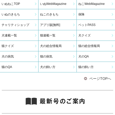
いぬねこTOP
いぬWebMagazine
ねこWebMagazine
■ご来場にあたっての注意事項
いぬのきもち
ねこのきもち
保険
・開場時間直後は、来場者の集中による混雑の為、入場に時間がか
チャリティショップ
アプリ版[無料]
ペットPASS
かる場合がございます。
・会場内の混雑状況により、安全のため入場制限を行う可能性がご
犬連載一覧
猫連載一覧
犬クイズ
ざいます。
猫クイズ
犬の総合情報局
猫の総合情報局
・愛犬による事故・怪我やお客様同士のトラブルについては、当事
犬の病気
者同士での解決をお願いします。弊社および施設管理者は一切責任
猫の病気
犬のQA
を負いません。
猫のQA
犬の飼い方
猫の飼い方
・貴重品の管理と迷子には十分お気を付けください。
・ 各出店者が提供する商品（食品を含む）、サービス等の購入はあ
ページTOPへ
くまでも任意です。当該商品及びサービス等について弊社は一切の
責任を負いかねますので、あらかじめご了承ください。
・本イベントでプレゼント・景品をお渡しすることがある場合、当
該プレゼント・景品は転売禁止です。オークションやフリマアプリ
で第三者に転売する行為はおやめください。