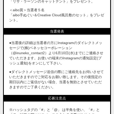
「リサ・ラーソンのキャットテント」をプレゼント。
＜aibo賞＞当選者５名
「aibo手ぬぐい＆Creative Cloud風呂敷のセット」をプレゼ
ント。
当選発表
●当選後の詳細は当選者の方にInstagramのダイレクトメッ
セージで(株)ベネッセコーポレーション
（@inuneko_contact2）より6月10日(水)までにご連絡させ
ていただきます。お使いの端末のInstagramの通知設定(プ
ッシュ通知)をオンにして下さい。
●ダイレクトメッセージ送信の際にご連絡先をお伺いさせて
いただきますのでご対応をお願い致します。その後指定の
期日以内にご返信がない場合、当選を無効とさせていただ
きますのでご了承ください。
応募注意点
※ハッシュタグの「#」と「@」 は半角を使い、「#」と