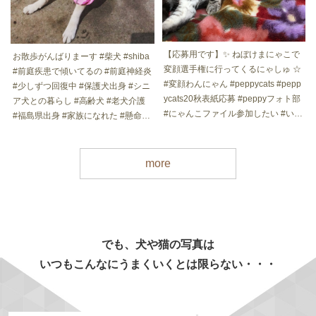
【応募用です】✨ ねぼけまにゃこで
お散歩がんばりまーす #柴犬 #shiba
変顔選手権に行ってくるにゃしゅ ☆
#前庭疾患で傾いてるの #前庭神経炎
#変顔わんにゃん #peppycats #pepp
#少しずつ回復中 #保護犬出身 #シニ
ycats20秋表紙応募 #peppyフォト部
ア犬との暮らし #高齢犬 #老犬介護
#にゃんこファイル参加したい #いぬ
#福島県出身 #家族になれた #懸命に
すたねこすたグランプリ #アメリカ
生きる #白内障わんこ #柴犬大好き
ンショートヘア #アメショー #アメ
#いぬすたねこすたグランプリ
ショー部 #アメショー大好き #アメ
more
ショーシルバータビー #にゃんすた
ぐらむ #にゃんだふるらいふ #ねこ
すたぐらむ #ねこ #ねこのいる生活
#ねこ好き #ねこと暮らす #ねこのき
もち #ねこばか #ねこら部 #ねこの
でも、犬や猫の写真は
いる暮らし #nyancon01 #nyancon2
2 #stayhome
いつもこんなにうまくいくとは限らない・・・