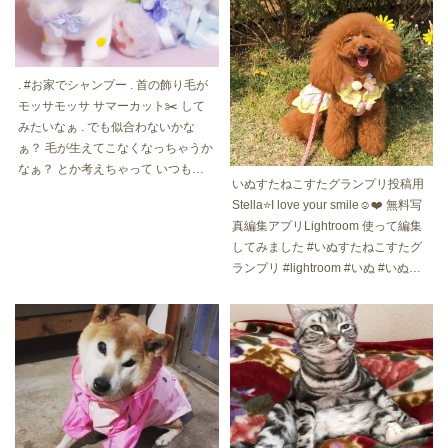
. #お家でシャンプー . 首の飾り毛が
モッサモッサ サマーカット✂️ して
みたいなぁ . でも似合わないかな
ぁ？ 毛が生えてこなくなっちゃうか
なぁ？ とか考えちゃって いつもモ
いぬすたねこすたグランプリ投稿用
サモサのまま . 年々モッサモッサ . #
Stella⭐️I love your smile☺️❤️ 無料写
いつもの生活に戻るのはまだかかり
真編集アプリLightroom 使って編集
そう #頑張ろう #緊急自粛解除 #今
してみました #いぬすたねこすたグ
日は雨 #petoftoday #paw_smile_pic
ランプリ #lightroom #いぬ #いぬす
tures #ペットの笑顔はおうちの中か
たぐらむ #わんこ #わんこのいる生
ら #わんこ部 #peppyフォト部 #わん
活 #わんことお出かけ #といぷーど
こファイル参加したい #pecoいぬ部
る #といぷーどるれっど #たいにー
#いぬすたねこすたグランプリ #pets
ぷーどる #タイニープードル #おし
_of_instagram #chihuahuacute #chi
ゃれわんこ #いぬふく #dog #dogsta
huahua_feature #chihuahuaworld #
gram #dogsofinstagram #toypoodle
chihuahuafan #chihuahuafanss_fea
ture