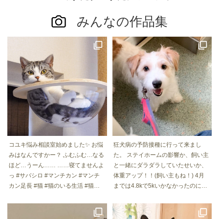
みんなの作品集
コユキ悩み相談室始めました✨ お悩
狂犬病の予防接種に行って来まし
みはなんですかー？ ふむふむ…なる
た。 ステイホームの影響か、飼い主
ほど…うーん…… ……寝てませんよ
と一緒にダラダラしていたせいか、
っ #サバシロ #マンチカン #マンチ
体重アップ！！(飼い主もね！) 4月
カン足長 #猫 #猫のいる生活 #猫好
までは4.8kで5kいかなかったのに今
きさんと繋がりたい #ねこすたぐら
日の測定は5.44k！ シャンプーした
む #cat #instacat #catstagram #cats
時くびれが〜！ って思ったのよね〜
ofinstagram #냥스타그램 #ねこのき
. . . #jackrussellterrier #jackrussell #