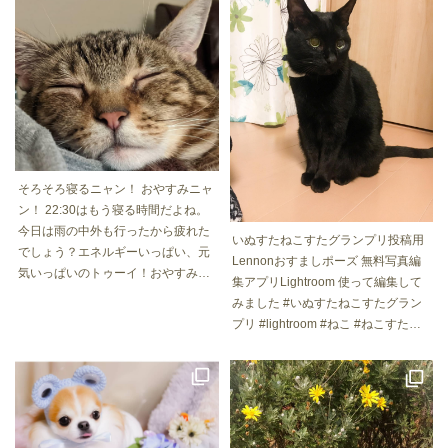
もち #ペコねこ部 #エウレカねこ部
dog #doglove #ジャックラッセルテ
#peppyフォト部 #nyancon01 #neko
リア #ジャックラッセルテリアラフ
club #猫ねこ部にゃんすたぐらまー
#ジャックラッセルテリア部 #犬 #い
に参加 #サンデイ #朝ワンコ夕ニャ
ぬすたねこすたグランプリ #狂犬病
ンコ #catstagram_japan #いぬすた
予防接種 #ステイホームで体重増加
ねこすたグランプリ
そろそろ寝るニャン！ おやすみニャ
ン！ 22:30はもう寝る時間だよね。
今日は雨の中外も行ったから疲れた
いぬすたねこすたグランプリ投稿用
でしょう？エネルギーいっぱい、元
Lennonおすましポーズ 無料写真編
気いっぱいのトゥーイ！おやすみな
集アプリLightroom 使って編集して
さい！ #ねこのきもち #ねこすたぐ
みました #いぬすたねこすたグラン
らむ #ねこのいる生活 #三男坊 #も
プリ #lightroom #ねこ #ねこすたぐ
ふもふ #もふもふ部 #癒やしねこ #
らむ #にゃんこのいる生活 #cat #cat
ゆめのなか #どあっぷねこ #ねむい
stagram
ねこ #魚の #夢 #鳥と #空を飛ぶ #夢
#Have a sweet dream #catsgram #c
atlovers #だいすきよ #明日あそぼ #
いぬすたねこすたグランプリ