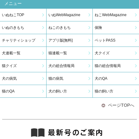
メニュー
いぬねこTOP
いぬWebMagazine
ねこWebMagazine
いぬのきもち
ねこのきもち
保険
チャリティショップ
アプリ版[無料]
ペットPASS
犬連載一覧
猫連載一覧
犬クイズ
猫クイズ
犬の総合情報局
猫の総合情報局
犬の病気
猫の病気
犬のQA
猫のQA
犬の飼い方
猫の飼い方
ページTOPへ