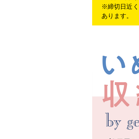
※締切日近く
あります。