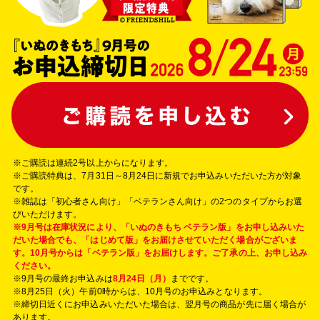
※
ご購読は連続2号以上からになります。
※ご購読特典は、7月31日～8月24日に新規でお申込みいただいた方が対象
です。
※雑誌は「初心者さん向け」「ベテランさん向け」の2つのタイプからお選
びいただけます。
※9月号は在庫状況により、「いぬのきもち ベテラン版」をお申し込みいた
だいた場合でも、「はじめて版」をお届けさせていただく場合がございま
す。10月号からは「ベテラン版」をお届けします。ご了承の上、お申し込み
ください。
※9月号の最終お申込みは
8月24日（月）
までです。
※8月25日（火）午前0時からは、10月号のお申込みとなります。
※締切日近くにお申込みいただいた場合は、翌月号の商品が先に届く場合が
あります。