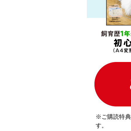
※ご購読特典
す。